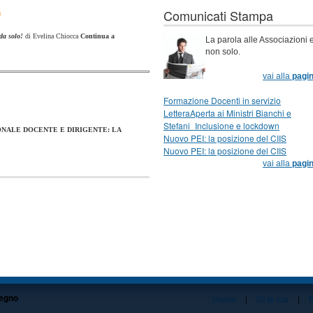
E
Comunicati Stampa
 da solo!
di Evelina Chiocca
Continua a
La parola alle Associazioni 
non solo.
vai alla
pagi
Formazione Docenti in servizio
LetteraAperta ai Ministri Bianchi e
Stefani_Inclusione e lockdown
ONALE DOCENTE E DIRIGENTE: LA
Nuovo PEI: la posizione del CIIS
Nuovo PEI: la posizione del CIIS
vai alla
pagi
tegno
Home
|
Di la tua
|