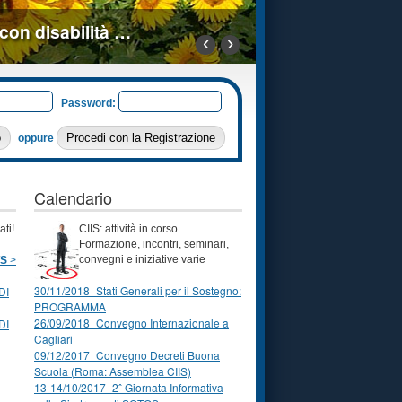
 con disabilità …
‹
›
 Srl
i di
Password:
dimento
snet.it
i per approfondire
oppure
Calendario
ti!
CIIS: attività in corso.
Formazione, incontri, seminari,
convegni e iniziative varie
S
>
30/11/2018_Stati Generali per il Sostegno:
DI
PROGRAMMA
26/09/2018_Convegno Internazionale a
DI
Cagliari
09/12/2017_Convegno Decreti Buona
Scuola (Roma: Assemblea CIIS)
13-14/10/2017_2ˆ Giornata Informativa