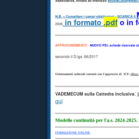
Associativa, invialo all'indirizzo
scuolaCIIS@gmail
N.B. = Compilare i campi obbligatori - SCARICA il
in formato
.pdf
o in 
2026
APPROFONDIMENTO -
NUOVO PEI: schede riservate ai 
secondo il D.lgs. 66/2017
Orientamenti culturali coerenti con l'approccio di ICF:
clicca
: 
VADEMECUM sulla Cattedra inclusiva
qui
Modello continuità per l'a.s. 2024-2025.
FORMAZIONE ONLINE