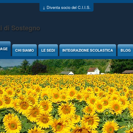
↓ Diventa socio del C.I.I.S.
i di Sostegno
PAGE
CHI SIAMO
LE SEDI
INTEGRAZIONE SCOLASTICA
BLOG