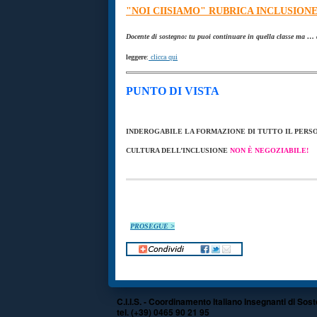
"NOI CIISIAMO" RUBRICA INCLUSION
Docente di sostegno: tu puoi continuare in quella classe ma …
leggere
:
clicca qui
PUNTO DI VISTA
INDEROGABILE LA FORMAZIONE DI TUTTO IL PERS
CULTURA DELL’INCLUSIONE
NON È NEGOZIABILE!
PROSEGUE >
C.I.I.S. - Coordinamento Italiano Insegnanti di Sos
tel. (+39) 0465 90 21 95