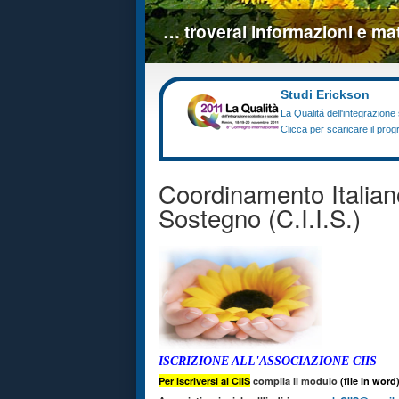
… troverai informazioni e mate
Studi Erickson
La Qualitá dell'integrazione
Clicca per scaricare il pr
Coordinamento Italian
Sostegno (C.I.I.S.)
ISCRIZIONE ALL'ASSOCIAZIONE CIIS
Per iscriversi al CIIS
compila il modulo
(file in word)