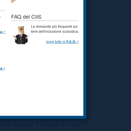
FAQ del CIIS
e
Le domande più frequenti sui
temi dell'inclusione scolastica.
na
>
leggi tutte le
F.A.Q.
>
na
>
FAQ
|
Modulistica
|
Contattaci
|
Privacy