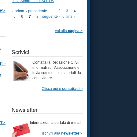
sulla Sindrome di SOTOS
Pagine
« prima
‹ precedente
1
2
3
4
WS
>
5
6
7
8
seguente ›
ultima »
vai alla
pagina
>
gni,
Scrivici
Contatta la Redazione CIIS,
TI
>
informati sull'Associazione e
invia commenti o materiali da
e
condividere.
Clicca qui e
contattaci
>
il
Newsletter
I
nformazioni a portata di e-mail!
TI
>
iscriviti alla
newsletter
>