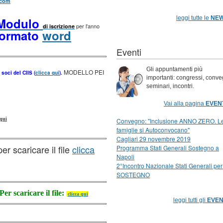
.com
leggi tutte le
NE
Modulo
per l'anno
di iscrizione
formato
word
Eventi
Gli appuntamenti più
MODELLO PEI
soci del CIIS (
clicca qui
).
importanti: congressi, conve
seminari, incontri.
Vai alla pagina
EVEN
 qui
Convegno: "Inclusione ANNO ZERO. L
famiglie si Autoconvocano"
Cagliari 29 novembre 2019
per scaricare il file
clicca
Programma Stati Generali Sostegno a
Napoli
2°Incontro Nazionale Stati Generali per 
SOSTEGNO
Per scaricare il file:
clicca qui
leggi tutti gli
EVEN