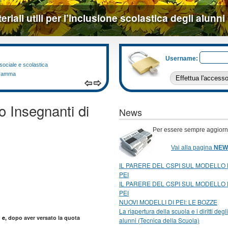
riali utili per l’inclusione scolastica degli alunni
Business Research
Disturb
Username:
appren
 sociale e scolastica
Web Agency a Padova
ogramma
Tel: 049 8078678 - info@bu
Clicca qu
o Insegnanti di
News
Per essere sempre aggiorna
Vai alla pagina
NEW
IL PARERE DEL CSPI SUL MODELLO 
PEI
IL PARERE DEL CSPI SUL MODELLO 
PEI
NUOVI MODELLI DI PEI: LE BOZZE
La riapertura della scuola e i diritti degli
 e,
dopo aver versato la quota
alunni (Tecnica della Scuola)