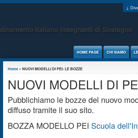
Jump to Content
↓ Dive
dinamento Italiano Insegnanti di Sostegno
HOME PAGE
CHI SIAMO
LE
Tu sei qui
Home
» NUOVI MODELLI DI PEI: LE BOZZE
NUOVI MODELLI DI PE
Pubblichiamo le bozze del nuovo mod
diffuso tramite il suo sito.
BOZZA MODELLO PEI
Scuola dell'I