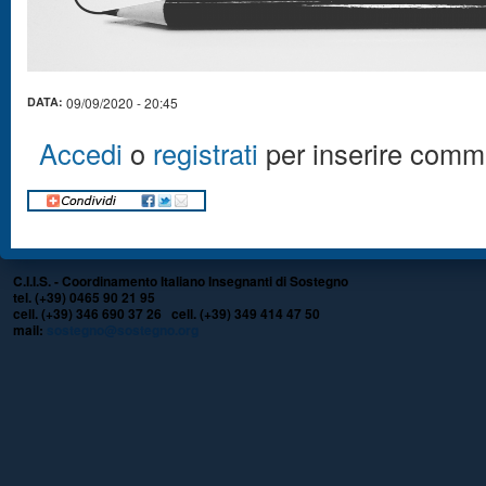
DATA:
09/09/2020 - 20:45
Accedi
o
registrati
per inserire comm
C.I.I.S. - Coordinamento Italiano Insegnanti di Sostegno
tel. (+39) 0465 90 21 95
cell. (+39) 346 690 37 26 cell. (+39) 349 414 47 50
mail:
sostegno@sostegno.org