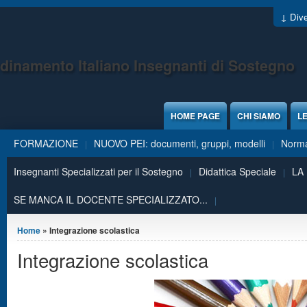
Jump to Content
↓ Dive
dinamento Italiano Insegnanti di Sostegno
HOME PAGE
CHI SIAMO
LE
FORMAZIONE
NUOVO PEI: documenti, gruppi, modelli
Norma
Insegnanti Specializzati per il Sostegno
Didattica Speciale
LA
SE MANCA IL DOCENTE SPECIALIZZATO...
Tu sei qui
Home
» Integrazione scolastica
Integrazione scolastica