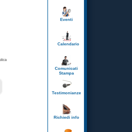
Eventi
Calendario
stica
Comunicati
Stampa
Testimonianze
Richiedi info