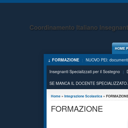
Jump to Content
Coordinamento Italiano Insegnant
HOME 
FORMAZIONE
NUOVO PEI: documenti,
Insegnanti Specializzati per il Sostegno
SE MANCA IL DOCENTE SPECIALIZZATO.
Tu sei qui
Home
»
Integrazione Scolastica
» FORMAZION
FORMAZIONE