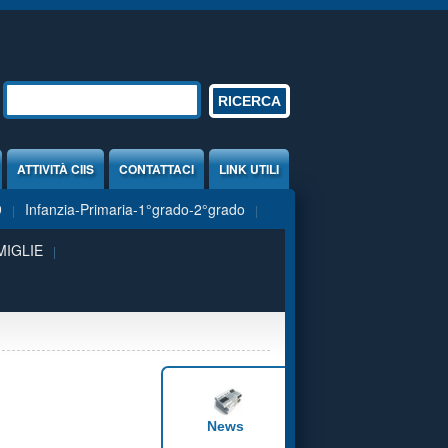
Form di ricerca
RICERCA
ATTIVITÀ CIIS
CONTATTACI
LINK UTILI
9
Infanzia-Primaria-1°grado-2°grado
MIGLIE
News