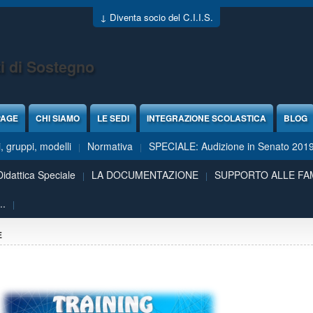
↓ Diventa socio del C.I.I.S.
i di Sostegno
PAGE
CHI SIAMO
LE SEDI
INTEGRAZIONE SCOLASTICA
BLOG
 gruppi, modelli
Normativa
SPECIALE: Audizione in Senato 201
Didattica Speciale
LA DOCUMENTAZIONE
SUPPORTO ALLE FA
..
E