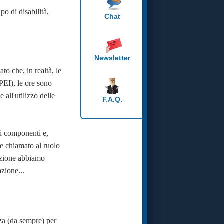
o di disabilità,
Chat
Newsletter
to che, in realtà, le
PEI), le ore sono
 all'utilizzo delle
F.A.Q.
ei componenti e,
re chiamato al ruolo
iazione abbiamo
zione...
zza (da sempre) per