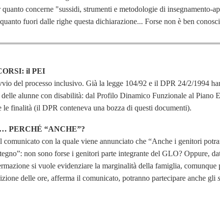
er quanto concerne "sussidi, strumenti e metodologie di insegnamento-a
uanto fuori dalle righe questa dichiarazione... Forse non è ben conosci
RSI: il PEI
avvio del processo inclusivo. Già la legge 104/92 e il DPR 24/2/1994 ha
e delle alunne con disabilità: dal Profilo Dinamico Funzionale al Piano 
e le finalità (il DPR conteneva una bozza di questi documenti).
”… PERCHÉ “ANCHE”?
nel comunicato con la quale viene annunciato che “Anche i genitori potra
stegno”: non sono forse i genitori parte integrante del GLO? Oppure, dat
ermazione si vuole evidenziare la marginalità della famiglia, comunque
izione delle ore, afferma il comunicato, potranno partecipare anche gli