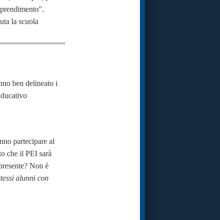
pprendimento".
uta la scuola
nno ben delineato i
Educativo
nno partecipare al
o che il PEI sarà
 presente? Non è
stessi alunni con