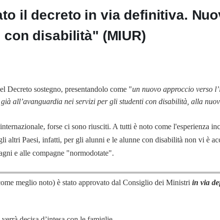
to il decreto in via definitiva. N
i con disabilità" (MIUR)
el Decreto sostegno, presentandolo come "
un nuovo approccio verso l’
 già all’avanguardia nei servizi per gli studenti con disabilità, alla nuo
e internazionale, forse ci sono riusciti. A tutti è noto come l'esperienza i
 altri Paesi, infatti, per gli alunni e le alunne con disabilità non vi è ac
mpagni e alle compagne "normodotate".
come meglio noto) è stato approvato dal Consiglio dei Ministri
in via de
 verrà decisa d’intesa con le famiglie,