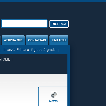
Form di ricerca
RICERCA
ATTIVITÀ CIIS
CONTATTACI
LINK UTILI
Infanzia-Primaria-1°grado-2°grado
MIGLIE
News