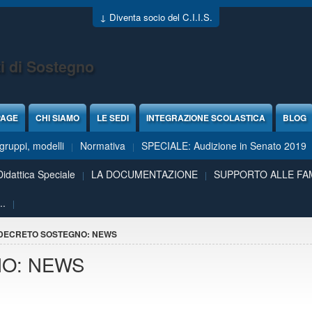
↓ Diventa socio del C.I.I.S.
i di Sostegno
PAGE
CHI SIAMO
LE SEDI
INTEGRAZIONE SCOLASTICA
BLOG
ruppi, modelli
Normativa
SPECIALE: Audizione in Senato 2019
Didattica Speciale
LA DOCUMENTAZIONE
SUPPORTO ALLE FA
..
DECRETO SOSTEGNO: NEWS
O: NEWS