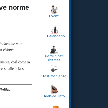
uove norme
Eventi
Calendario
inclusione e un
va visione
Comunicati
Stampa
nclusiva, così come la
cesso alle "classi
Testimonianze
finitiva
.
Richiedi info