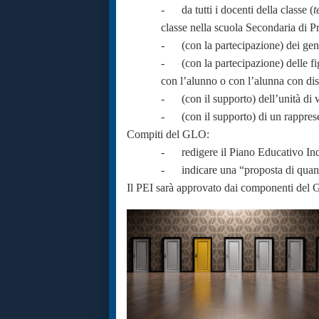
- da tutti i docenti della classe (
t
classe nella scuola Secondaria di 
- (con la partecipazione) dei genit
- (con la partecipazione) delle figu
con l’alunno o con l’alunna con dis
- (con il supporto) dell’unità di v
- (con il supporto) di un rapprese
Compiti del GLO:
- redigere il Piano Educativo Ind
- indicare una “proposta di quanti
Il PEI sarà approvato dai componenti del