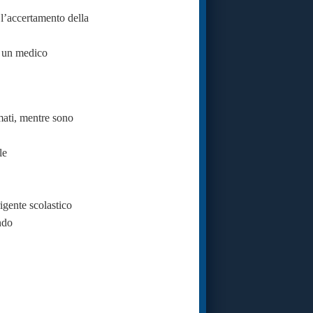
l’accertamento della
e un medico
mati, mentre sono
ole
igente scolastico
ndo