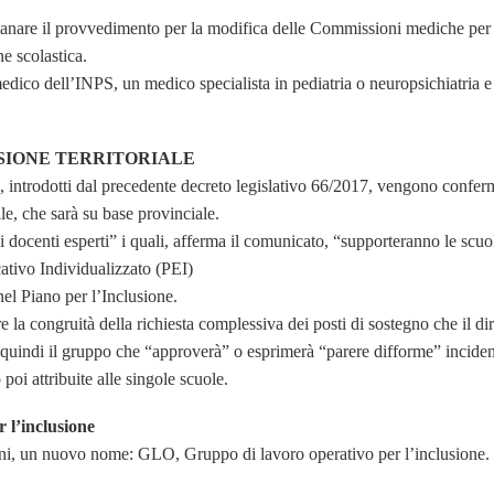
manare il provvedimento per la modifica delle Commissioni mediche per 
ne scolastica.
ico dell’INPS, un medico specialista in pediatria o neuropsichiatria 
USIONE TERRITORIALE
), introdotti dal precedente decreto legislativo 66/2017, vengono confer
ale, che sarà su base provinciale.
i docenti esperti” i quali, afferma il comunicato, “supporteranno le scu
ativo Individualizzato (PEI)
nel Piano per l’Inclusione.
 la congruità della richiesta complessiva dei posti di sostegno che il dir
È quindi il gruppo che “approverà” o esprimerà “parere difforme” incide
poi attribuite alle singole scuole.
 l’inclusione
, un nuovo nome: GLO, Gruppo di lavoro operativo per l’inclusione.