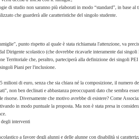
gie di studio non saranno più elaborati in modo “standard”, in base al tip
izzato che guarderà alle caratteristiche del singolo studente.
miglie", punto rispetto al quale è stata richiamata l'attenzione, va precisa
dal Dirigente scolastico (che dovrebbe ricavarle interamente dai singoli 
Territoriale che, peraltro, parteciperà alla definizione dei singoli PEI e
singoli Piani per l'inclusione.
milioni di euro, senza che sia chiara né la composizione, il numero d
ficati", non ben declinati e abbastanza preoccupanti dato che sembra esse
delle risorse. Diversamente che motivo avrebbe di esistere? Come Assoc
tivando in modo puntuale la proposta. Ma non è stata presa in considera
ce.
 degli interventi
olastico a favore degli alunni e delle alunne con disabilità si caratteri