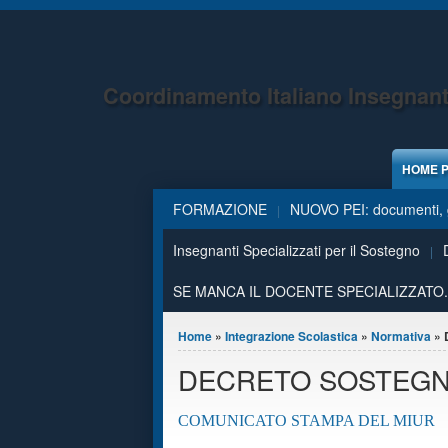
Jump to Content
Coordinamento Italiano Insegnant
HOME 
FORMAZIONE
NUOVO PEI: documenti, g
Insegnanti Specializzati per il Sostegno
SE MANCA IL DOCENTE SPECIALIZZATO.
Tu sei qui
Home
»
Integrazione Scolastica
»
Normativa
» 
DECRETO SOSTEGN
COMUNICATO STAMPA DEL MIUR