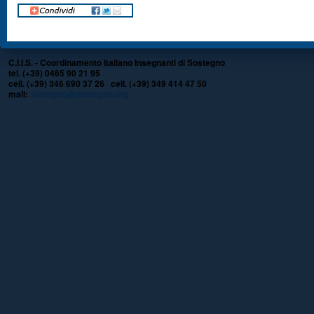
C.I.I.S. - Coordinamento Italiano Insegnanti di Sostegno
tel. (+39) 0465 90 21 95
cell. (+39) 346 690 37 26 cell. (+39) 349 414 47 50
mail:
sostegno@sostegno.org