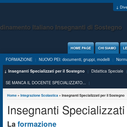
Jump to Content
↓ Dive
dinamento Italiano Insegnanti di Sostegno
HOME PAGE
CHI SIAMO
LE
FORMAZIONE
NUOVO PEI: documenti, gruppi, modelli
Norma
Insegnanti Specializzati per il Sostegno
Didattica Speciale
SE MANCA IL DOCENTE SPECIALIZZATO...
Tu sei qui
Home
»
Integrazione Scolastica
» Insegnanti Specializzati per il Sostegno
Insegnanti Specializzati
La
formazione