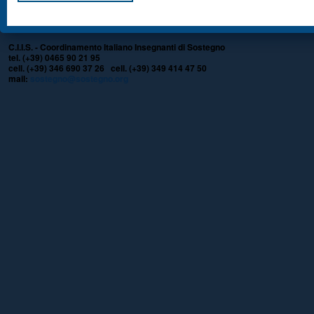
C.I.I.S. - Coordinamento Italiano Insegnanti di Sostegno
tel. (+39) 0465 90 21 95
cell. (+39) 346 690 37 26 cell. (+39) 349 414 47 50
mail:
sostegno@sostegno.org