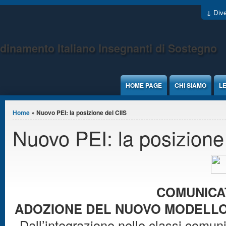
Jump to Content
↓ Dive
dinamento Italiano Insegnanti di Sostegno
HOME PAGE
CHI SIAMO
LE
Tu sei qui
Home
» Nuovo PEI: la posizione del CIIS
Nuovo PEI: la posizione
COMUNICA
ADOZIONE DEL NUOVO MODELLO D
Dall’integrazione nelle classi comuni