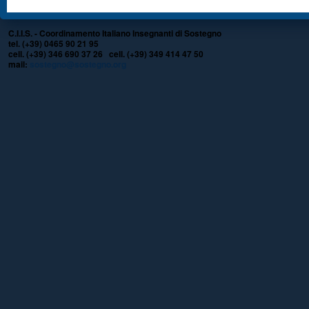
C.I.I.S. - Coordinamento Italiano Insegnanti di Sostegno
tel. (+39) 0465 90 21 95
cell. (+39) 346 690 37 26 cell. (+39) 349 414 47 50
mail:
sostegno@sostegno.org