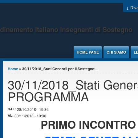
Jump to Content
↓ Dive
dinamento Italiano Insegnanti di Sostegno
HOME PAGE
CHI SIAMO
LE
Tu sei qui
Home
» 30/11/2018_Stati Generali per il Sostegno:...
30/11/2018_Stati Genera
PROGRAMMA
DAL:
28/10/2018 - 19:36
AL:
30/11/2018 - 19:36
PRIMO INCONTRO