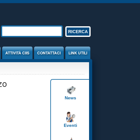
Form di ricerca
RICERCA
ATTIVITÀ CIIS
CONTATTACI
LINK UTILI
zo
News
Eventi