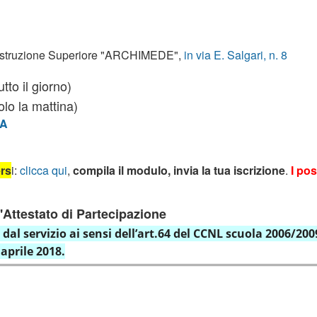
di Istruzione Superiore "ARCHIMEDE",
in via E. Salgari, n. 8
tto il giorno)
a mattina)
A
ers
i:
clicca qui
,
compila il modulo, invia la tua iscrizione
.
I pos
 l'Attestato di Partecipazione
 dal servizio ai sensi dell’art.64 del CCNL scuola 2006/200
aprile 2018.