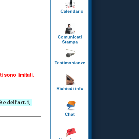
Calendario
Comunicati
Stampa
Testimonianze
ti sono limitati.
Richiedi info
9 e d
ell'art.1, 
Chat