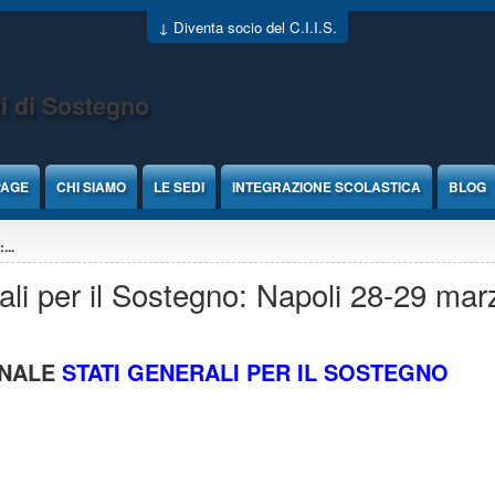
↓ Diventa socio del C.I.I.S.
i di Sostegno
PAGE
CHI SIAMO
LE SEDI
INTEGRAZIONE SCOLASTICA
BLOG
...
ali per il Sostegno: Napoli 28-29 mar
ONALE
STATI GENERALI PER IL SOSTEGNO