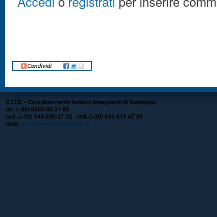
Accedi
o
registrati
per inserire comm
C.I.I.S. - Coordinamento Italiano Insegnanti di Sostegno
tel. (+39) 0465 90 21 95
cell. (+39) 346 690 37 26 cell. (+39) 349 414 47 50
mail:
sostegno@sostegno.org