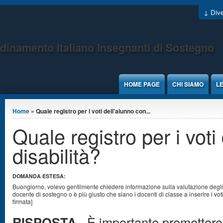
Jump to Content
↓ Dive
dinamento Italiano Insegnanti di Sostegno
HOME PAGE
CHI SIAMO
LE
Tu sei qui
Home
» Quale registro per i voti dell'alunno con...
Quale registro per i voti
disabilità?
DOMANDA ESTESA:
Buongiorno, volevo gentilmente chiedere informazione sulla valutazione degli al
docente di sostegno o è più giusto che siano i docenti di classe a inserire i vot
firmata]
RISPOSTA -
È importante premettere 