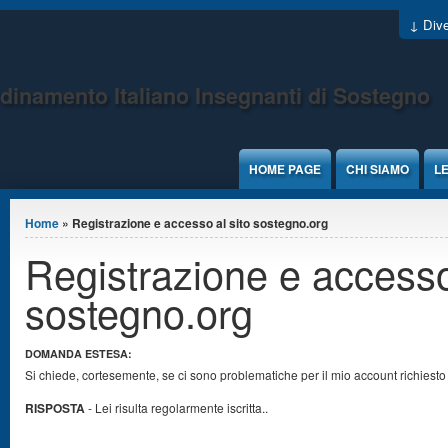
Jump to Content
↓ Dive
dinamento Italiano Insegnanti di Sostegno
HOME PAGE
CHI SIAMO
LE
Tu sei qui
Home
» Registrazione e accesso al sito sostegno.org
Registrazione e accesso
sostegno.org
DOMANDA ESTESA:
Si chiede, cortesemente, se ci sono problematiche per il mio account richiesto
RISPOSTA
-
Lei risulta regolarmente iscritta..
_______________________________________