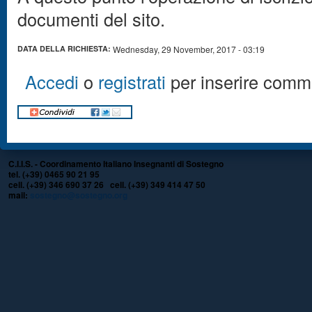
documenti del sito.
DATA DELLA RICHIESTA:
Wednesday, 29 November, 2017 - 03:19
Accedi
o
registrati
per inserire comm
C.I.I.S. - Coordinamento Italiano Insegnanti di Sostegno
tel. (+39) 0465 90 21 95
cell. (+39) 346 690 37 26 cell. (+39) 349 414 47 50
mail:
sostegno@sostegno.org