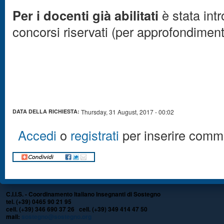
Per i docenti già abilitati
è stata intr
concorsi riservati (per approfondimen
DATA DELLA RICHIESTA:
Thursday, 31 August, 2017 - 00:02
Accedi
o
registrati
per inserire comm
C.I.I.S. - Coordinamento Italiano Insegnanti di Sostegno
tel. (+39) 0465 90 21 95
cell. (+39) 346 690 37 26 cell. (+39) 349 414 47 50
mail:
sostegno@sostegno.org