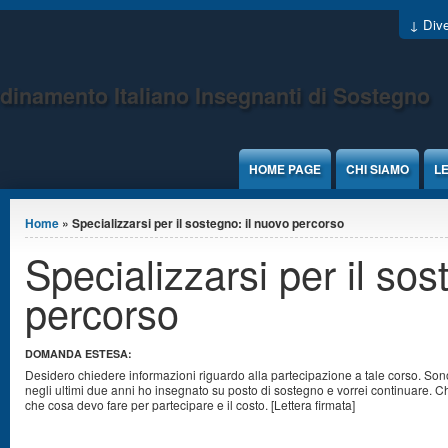
Jump to Content
↓ Dive
dinamento Italiano Insegnanti di Sostegno
HOME PAGE
CHI SIAMO
LE
Tu sei qui
Home
» Specializzarsi per il sostegno: il nuovo percorso
Specializzarsi per il sos
percorso
DOMANDA ESTESA:
Desidero chiedere informazioni riguardo alla partecipazione a tale corso. Sono
negli ultimi due anni ho insegnato su posto di sostegno e vorrei continuare. C
che cosa devo fare per partecipare e il costo. [Lettera firmata]