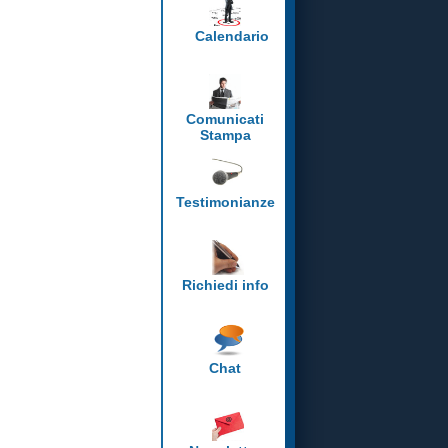
Calendario
Comunicati
Stampa
Testimonianze
Richiedi info
Chat