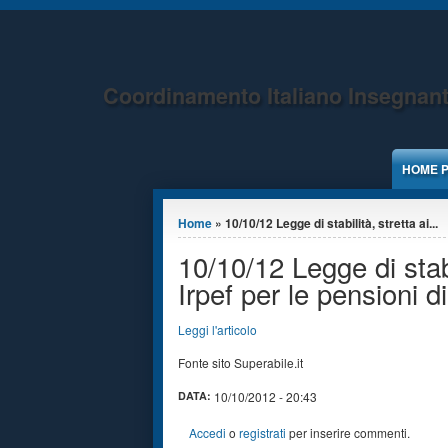
Jump to Content
Coordinamento Italiano Insegnant
HOME 
Tu sei qui
Home
» 10/10/12 Legge di stabilità, stretta ai...
10/10/12 Legge di stab
Irpef per le pensioni di
Leggi l'articolo
Fonte sito Superabile.it
DATA:
10/10/2012 - 20:43
Accedi
o
registrati
per inserire commenti.