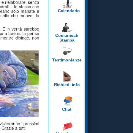
 e rielaborare, senza
drati... Io stessa che
mbrano solo manate e
Calendario
nnello che muove...lo
. E in verità sarebbe
e a fare nulla per sé
Comunicati
o mentre dipinge, non
Stampa
Testimonianze
Richiedi info
Chat
 visiteranno i prossimi
Grazie a tutti