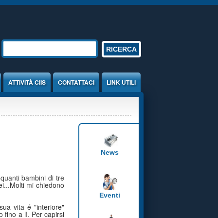
Form di ricerca
RICERCA
ATTIVITÀ CIIS
CONTATTACI
LINK UTILI
News
quanti bambini di tre
i...Molti mi chiedono
Eventi
sua vita é "interiore"
fino a lì. Per capirsi