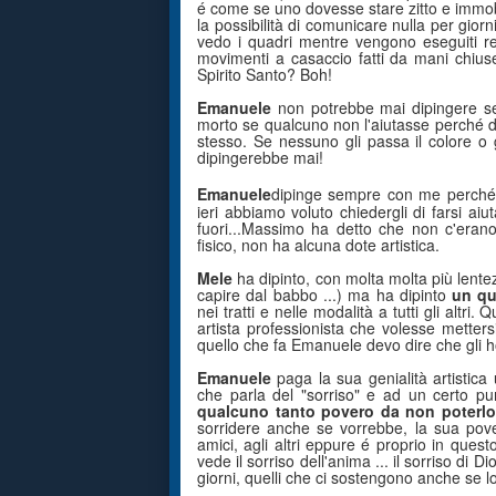
é come se uno dovesse stare zitto e immobi
la possibilità di comunicare nulla per gior
vedo i quadri mentre vengono eseguiti r
movimenti a casaccio fatti da mani chiuse
Spirito Santo? Boh!
Emanuele
non potrebbe mai dipingere senz
morto se qualcuno non l'aiutasse perché d
stesso. Se nessuno gli passa il colore o g
dipingerebbe mai!
Emanuele
dipinge sempre con me perché 
ieri abbiamo voluto chiedergli di farsi a
fuori...Massimo ha detto che non c'erano
fisico, non ha alcuna dote artistica.
Mele
ha dipinto, con molta molta più lente
capire dal babbo ...) ma ha dipinto
un q
nei tratti e nelle modalità a tutti gli altr
artista professionista che volesse mettersi
quello che fa Emanuele devo dire che gli h
Emanuele
paga la sua genialità artistica
che parla del "sorriso" e ad un certo pun
qualcuno tanto povero da non poterl
sorridere anche se vorrebbe, la sua pove
amici, agli altri eppure é proprio in que
vede il sorriso dell'anima ... il sorriso di D
giorni, quelli che ci sostengono anche se 