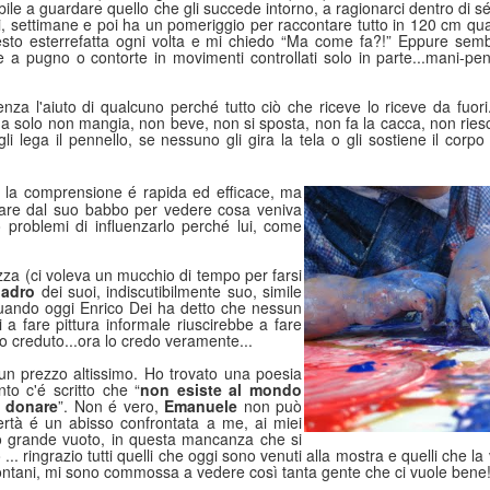
le a guardare quello che gli succede intorno, a ragionarci dentro di sé
ni, settimane e poi ha un pomeriggio per raccontare tutto in 120 cm qua
esto esterrefatta ogni volta e mi chiedo “Ma come fa?!” Eppure se
 a pugno o contorte in movimenti controllati solo in parte...mani-pe
a l'aiuto di qualcuno perché tutto ciò che riceve lo riceve da fuori
a solo non mangia, non beve, non si sposta, non fa la cacca, non riesc
li lega il pennello, se nessuno gli gira la tela o gli sostiene il corp
la comprensione é rapida ed efficace, ma
iutare dal suo babbo per vedere cosa veniva
 problemi di influenzarlo perché lui, come
zza (ci voleva un mucchio di tempo per farsi
uadro
dei suoi, indiscutibilmente suo, simile
i. Quando oggi Enrico Dei ha detto che nessun
 a fare pittura informale riuscirebbe a fare
o creduto...ora lo credo veramente...
 un prezzo altissimo. Ho trovato una poesia
to c'é scritto che “
non esiste al mondo
o donare
”. Non é vero,
Emanuele
non può
rtà é un abisso confrontata a me, ai miei
sto grande vuoto, in questa mancanza che si
io ... ringrazio tutti quelli che oggi sono venuti alla mostra e quelli che la
lontani, mi sono commossa a vedere così tanta gente che ci vuole bene! 