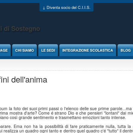
↓ Diventa socio del C.I.I.S.
i di Sostegno
PAGE
CHI SIAMO
LE SEDI
INTEGRAZIONE SCOLASTICA
BLOG
ini dell'anima
m la foto dei suoi primi passi o l'elenco delle sue prime parole...ma 
 prima mostra d'arte? Come é strano Dio e che pensieri "lontani" dai mie
bbiano così grande sentimento e trasmettano emozioni tanto intense.
parare.
Ema non ha la possibilità di fare praticamente nulla, tutta la 
realizza un quadro ogni tanto e dentro quel quadro c'é "tutto" il dentro 