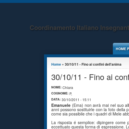
Jump to Content
Coordinamento Italiano Insegnant
HOME 
Tu sei qui
Home
» 30/10/11 - Fino ai confini dell'anima
30/10/11 - Fino ai conf
NOME:
Chiara
COGNOME:
P,
DATA:
30/10/2011 - 15:11
Emanuele
(Ema) non avrà mai nel suo albu
anni possono sostituirle con la foto della
come sia possibile che i quadri di Mele a
La risposta é semplice: dipingere come 
eccettuato questa forma di espressione. Lui 