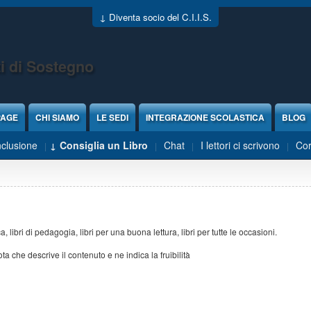
↓ Diventa socio del C.I.I.S.
i di Sostegno
PAGE
CHI SIAMO
LE SEDI
INTEGRAZIONE SCOLASTICA
BLOG
nclusione
Consiglia un Libro
Chat
I lettori ci scrivono
Cor
ca, libri di pedagogia, libri per una buona lettura, libri per tutte le occasioni.
 che descrive il contenuto e ne indica la fruibilità