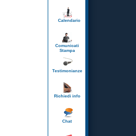
Calendario
Comunicati
Stampa
Testimonianze
Richiedi info
Chat