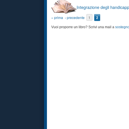
Integrazione degli handicapp
Pagine
« prima
‹ precedente
1
2
Vuoi proporre un libro? Scrivi una mail a
sostegn