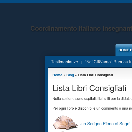
Jump to Content
Coordinamento Italiano Insegnant
HOME 
Testimonianze
"Noi CIISiamo" Rubrica I
Tu sei qui
Home
»
Blog
» Lista Libri Consigliati
Lista Libri Consigliati
Nella sezione sono ospitati: libri utili per la didatti
Per ogni libro è disponibile un commento o una nota
Uno Scrigno Pieno di Sogni