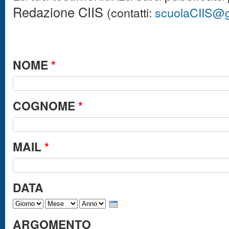
Redazione CIIS
(contatti:
scuolaCIIS@
NOME
*
COGNOME
*
MAIL
*
DATA
GIORNO
MESE
ANNO
ARGOMENTO