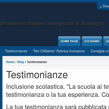
Jump to Content
↓ Dive
dinamento Italiano Insegnanti di Sostegno
HOME PAGE
CHI SIAMO
LE
Testimonianze
"Noi CIISiamo" Rubrica Inclusione
Consiglia un
Tu sei qui
Home
»
Blog
» Testimonianze
Testimonianze
Inclusione scolastica. "La scuola ai te
testimonianza o la tua esperienza. Co
La tua testimonianza sarà pubblicata 