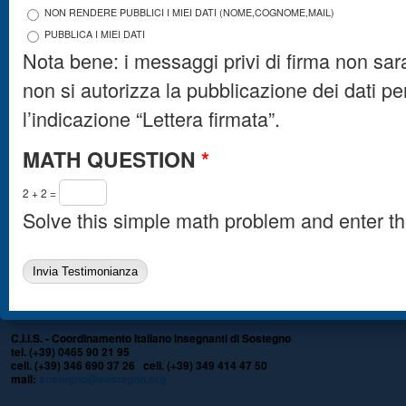
NON RENDERE PUBBLICI I MIEI DATI (NOME,COGNOME,MAIL)
PUBBLICA I MIEI DATI
Nota bene: i messaggi privi di firma non sara
non si autorizza la pubblicazione dei dati p
l’indicazione “Lettera firmata”.
MATH QUESTION
*
2 + 2 =
Solve this simple math problem and enter the 
C.I.I.S. - Coordinamento Italiano Insegnanti di Sostegno
tel. (+39) 0465 90 21 95
cell. (+39) 346 690 37 26 cell. (+39) 349 414 47 50
mail:
sostegno@sostegno.org