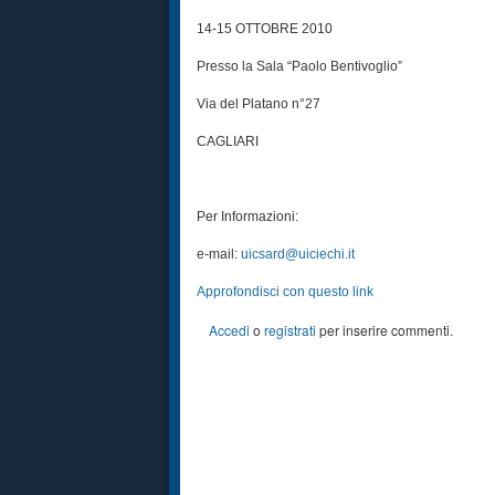
14-15 OTTOBRE 2010
Presso la Sala “Paolo Bentivoglio”
Via del Platano n°27
CAGLIARI
Per Informazioni:
e-mail:
uicsard@uiciechi.it
Approfondisci con questo link
Accedi
o
registrati
per inserire commenti.