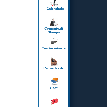
Calendario
Comunicati
Stampa
Testimonianze
Richiedi info
Chat