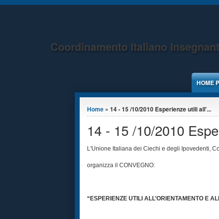
Jump to Content
Coordinamento Italiano Insegnant
HOME 
Tu sei qui
Home
» 14 - 15 /10/2010 Esperienze utili all'...
14 - 15 /10/2010 Esper
L'Unione Italiana dei Ciechi e degli Ipovedenti, 
organizza il CONVEGNO:
“ESPERIENZE UTILI ALL’ORIENTAMENTO E 