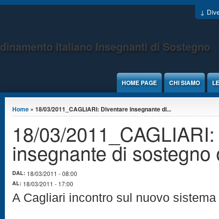
Jump to Content
↓ Dive
dinamento Italiano Insegnanti di Sostegno
HOME PAGE
CHI SIAMO
LE
Tu sei qui
Home
» 18/03/2011_CAGLIARI: Diventare insegnante di...
18/03/2011_CAGLIARI: 
insegnante di sostegno 
DAL:
18/03/2011 - 08:00
AL:
18/03/2011 - 17:00
A Cagliari incontro sul nuovo sistema