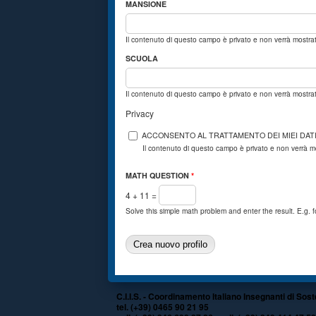
MANSIONE
Il contenuto di questo campo è privato e non verrà mostr
SCUOLA
Il contenuto di questo campo è privato e non verrà mostr
Privacy
ACCONSENTO AL TRATTAMENTO DEI MIEI DAT
Il contenuto di questo campo è privato e non verrà 
MATH QUESTION
*
4 + 11 =
Solve this simple math problem and enter the result. E.g. f
C.I.I.S. - Coordinamento Italiano Insegnanti di Sos
tel. (+39) 0465 90 21 95