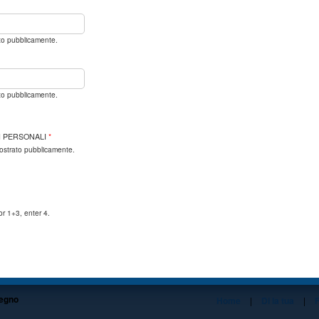
ato pubblicamente.
ato pubblicamente.
I PERSONALI
*
mostrato pubblicamente.
or 1+3, enter 4.
tegno
Home
|
Di la tua
|