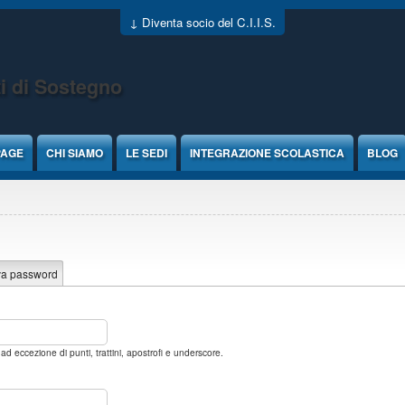
↓ Diventa socio del C.I.I.S.
i di Sostegno
PAGE
CHI SIAMO
LE SEDI
INTEGRAZIONE SCOLASTICA
BLOG
va password
 eccezione di punti, trattini, apostrofi e underscore.