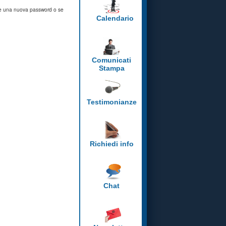
evere una nuova password o se
Calendario
Comunicati
Stampa
Testimonianze
Richiedi info
Chat