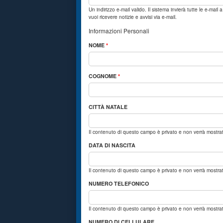
Un indirizzo e-mail valido. Il sistema invierà tutte le e-mai
vuoi ricevere notizie e avvisi via e-mail.
Informazioni Personali
NOME
*
COGNOME
*
CITTÀ NATALE
Il contenuto di questo campo è privato e non verrà mostr
DATA DI NASCITA
Il contenuto di questo campo è privato e non verrà mostr
NUMERO TELEFONICO
Il contenuto di questo campo è privato e non verrà mostr
NUMERO DI CELLULARE