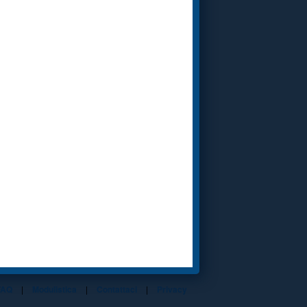
FAQ
|
Modulistica
|
Contattaci
|
Privacy