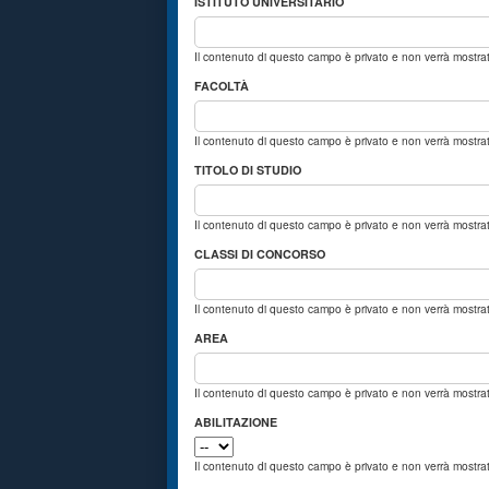
ISTITUTO UNIVERSITARIO
Il contenuto di questo campo è privato e non verrà mostr
FACOLTÀ
Il contenuto di questo campo è privato e non verrà mostr
TITOLO DI STUDIO
Il contenuto di questo campo è privato e non verrà mostr
CLASSI DI CONCORSO
Il contenuto di questo campo è privato e non verrà mostr
AREA
Il contenuto di questo campo è privato e non verrà mostr
ABILITAZIONE
Il contenuto di questo campo è privato e non verrà mostr