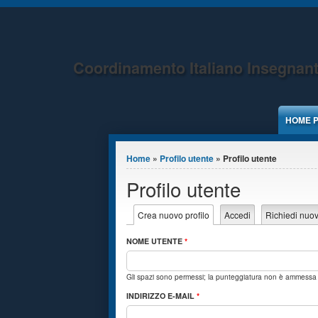
Jump to Content
Coordinamento Italiano Insegnant
HOME 
Tu sei qui
Home
»
Profilo utente
» Profilo utente
Profilo utente
Schede primarie
Crea nuovo profilo
(scheda attiva)
Accedi
Richiedi nuo
NOME UTENTE
*
Gli spazi sono permessi; la punteggiatura non è ammessa ad
INDIRIZZO E-MAIL
*