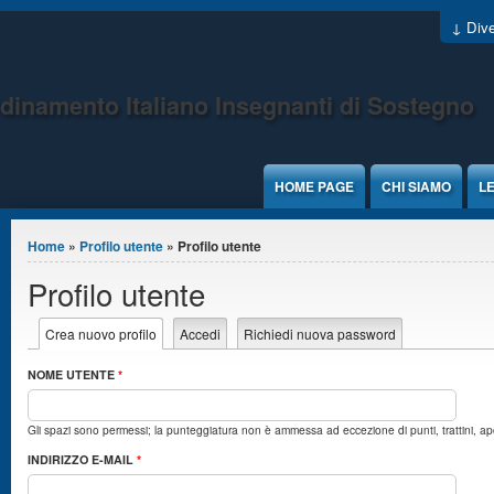
Jump to Content
↓ Dive
dinamento Italiano Insegnanti di Sostegno
HOME PAGE
CHI SIAMO
LE
Tu sei qui
Home
»
Profilo utente
» Profilo utente
Profilo utente
Schede primarie
Crea nuovo profilo
(scheda attiva)
Accedi
Richiedi nuova password
NOME UTENTE
*
Gli spazi sono permessi; la punteggiatura non è ammessa ad eccezione di punti, trattini, ap
INDIRIZZO E-MAIL
*