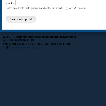
2 + 1 =
Solve this simple math problem and enter the result. E.g. for 1+3, enter 4.
C.I.I.S. - Coordinamento Italiano Insegnanti di Sostegno
tel. (+39) 0465 90 21 95
cell. (+39) 346 690 37 26 cell. (+39) 349 414 47 50
mail:
sostegno@sostegno.org