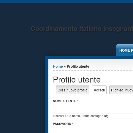
Jump to Content
Coordinamento Italiano Insegnant
HOME 
Tu sei qui
Home
» Profilo utente
Profilo utente
Schede primarie
Crea nuovo profilo
Accedi
(scheda attiva)
Richiedi nuo
NOME UTENTE
*
Inserisci il tuo nome utente sostegno.org.
PASSWORD
*