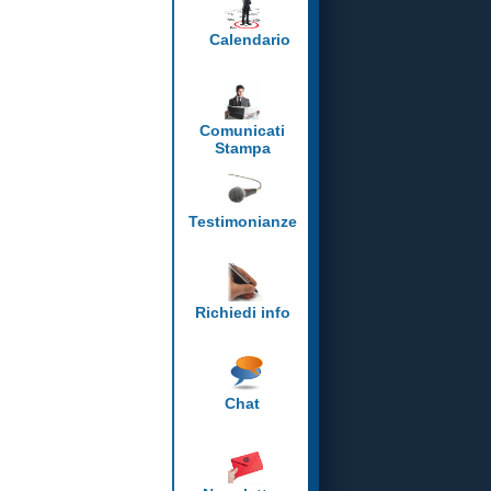
Calendario
Comunicati
Stampa
Testimonianze
Richiedi info
Chat