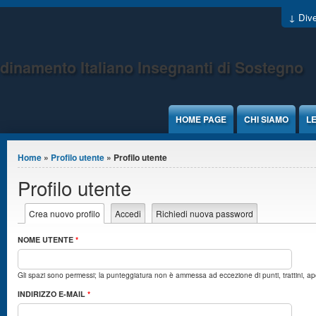
Jump to Content
↓ Dive
dinamento Italiano Insegnanti di Sostegno
HOME PAGE
CHI SIAMO
LE
Tu sei qui
Home
»
Profilo utente
» Profilo utente
Profilo utente
Schede primarie
Crea nuovo profilo
(scheda attiva)
Accedi
Richiedi nuova password
NOME UTENTE
*
Gli spazi sono permessi; la punteggiatura non è ammessa ad eccezione di punti, trattini, ap
INDIRIZZO E-MAIL
*