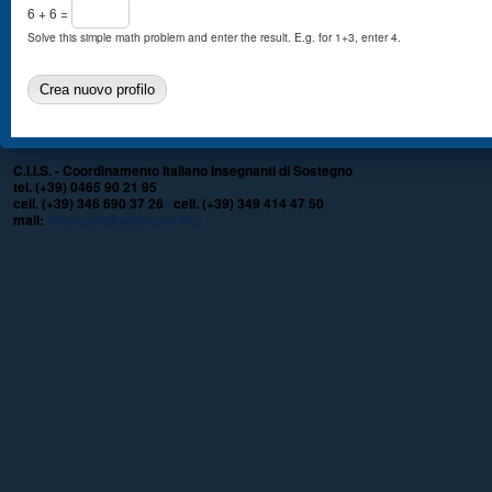
6 + 6 =
Solve this simple math problem and enter the result. E.g. for 1+3, enter 4.
C.I.I.S. - Coordinamento Italiano Insegnanti di Sostegno
tel. (+39) 0465 90 21 95
cell. (+39) 346 690 37 26 cell. (+39) 349 414 47 50
mail:
sostegno@sostegno.org